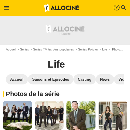
profil
menu
search
Accueil
Séries
Séries TV les plus populaires
Séries Policier
Life
Photos Life
Life
Accueil
Saisons et Episodes
Casting
News
Vidéo
Photos de la série