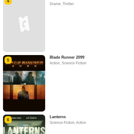
4
Drame
,
Thriller
Blade Runner 2099
5
Action
,
Science Fiction
Lanterns
6
Science Fiction
,
Action