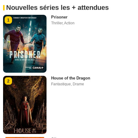
Nouvelles séries les + attendues
Prisoner
1
Thriller
,
Action
House of the Dragon
2
Fantastique
,
Drame