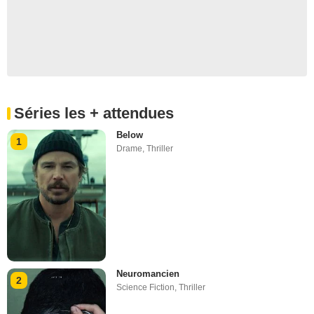
Séries les + attendues
Below
1
Drame
,
Thriller
Neuromancien
2
Science Fiction
,
Thriller