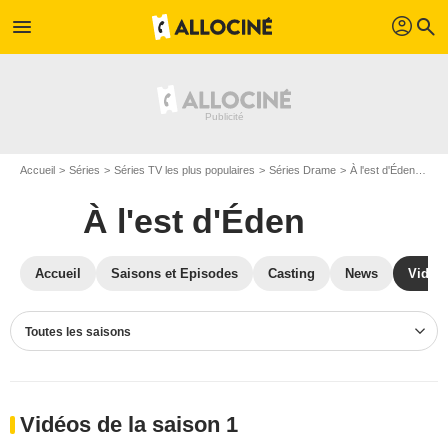
profil
menu
search
Accueil
Séries
Séries TV les plus populaires
Séries Drame
À l'est d'Éden
Vid
À l'est d'Éden
Accueil
Saisons et Episodes
Casting
News
Vidéo
Toutes les saisons
Vidéos de la saison 1