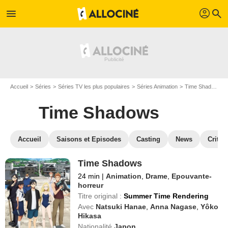
profil
menu
search
Accueil
Séries
Séries TV les plus populaires
Séries Animation
Time Shadows
Time Shadows
Accueil
Saisons et Episodes
Casting
News
Critiq
Time Shadows
24 min
|
Animation
,
Drame
,
Epouvante-
horreur
Titre original :
Summer Time Rendering
Avec
Natsuki Hanae
,
Anna Nagase
,
Yôko
Hikasa
Nationalité
Japon