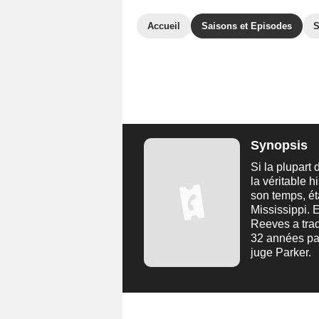
Accueil
Saisons et Episodes
S
Synopsis
Si la plupart
la véritable 
son temps, ét
Mississippi. 
Reeves a trad
32 années pas
juge Parker.