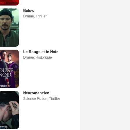
Below
Drame
,
Thriller
Le Rouge et le Noir
Drame
,
Historique
Neuromancien
Science Fiction
,
Thriller