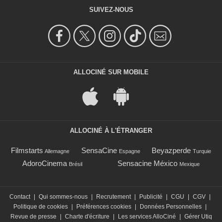
SUIVEZ-NOUS
ALLOCINÉ SUR MOBILE
ALLOCINÉ À L'ÉTRANGER
Filmstarts
SensaCine
Beyazperde
Allemagne
Espagne
Turquie
AdoroCinema
Sensacine México
Brésil
Mexique
Contact
|
Qui sommes-nous
|
Recrutement
|
Publicité
|
CGU
|
CGV
|
Politique de cookies
|
Préférences cookies
|
Données Personnelles
|
Revue de presse
|
Charte d'écriture
|
Les services AlloCiné
|
Gérer Utiq