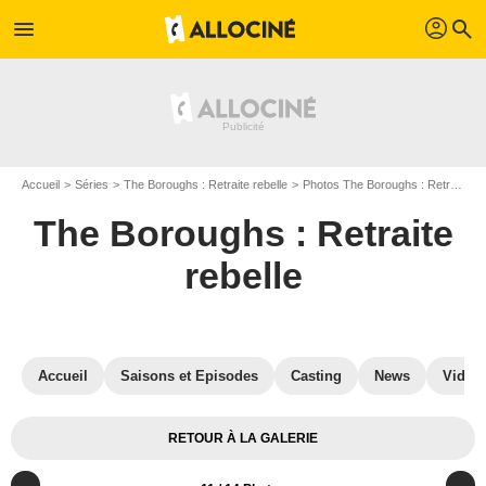
profil
menu
search
Accueil
Séries
The Boroughs : Retraite rebelle
Photos The Boroughs : Retraite rebelle
The Boroughs : Retraite
rebelle
Accueil
Saisons et Episodes
Casting
News
Vidéo
RETOUR À LA GALERIE