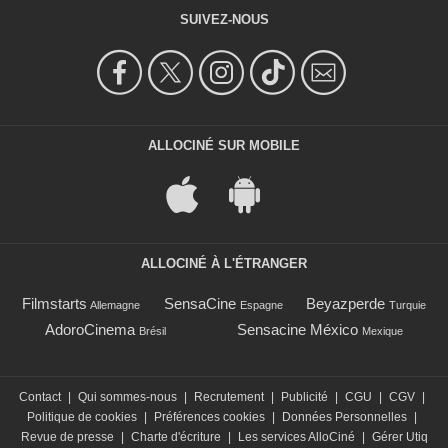
SUIVEZ-NOUS
ALLOCINÉ SUR MOBILE
ALLOCINÉ À L'ÉTRANGER
Filmstarts
SensaCine
Beyazperde
Allemagne
Espagne
Turquie
AdoroCinema
Sensacine México
Brésil
Mexique
Contact
|
Qui sommes-nous
|
Recrutement
|
Publicité
|
CGU
|
CGV
|
Politique de cookies
|
Préférences cookies
|
Données Personnelles
|
Revue de presse
|
Charte d'écriture
|
Les services AlloCiné
|
Gérer Utiq