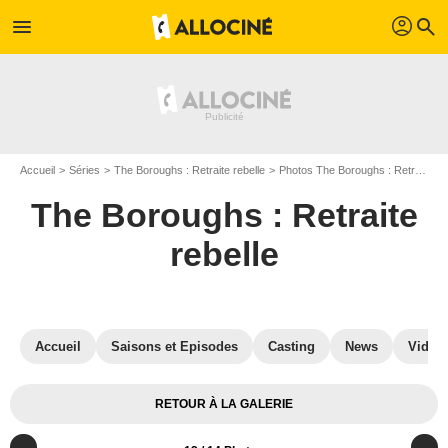
profil
menu
search
Accueil
Séries
The Boroughs : Retraite rebelle
Photos The Boroughs : Retraite rebelle
The Boroughs : Retraite
rebelle
Accueil
Saisons et Episodes
Casting
News
Vidéo
RETOUR À LA GALERIE