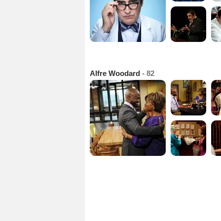
Alfre Woodard
- 82