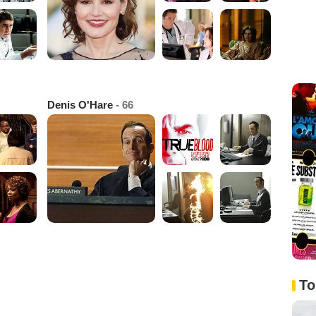
Denis O'Hare
- 66
To