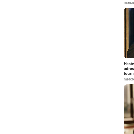
mercr
Heate
adres
tourn
mercr