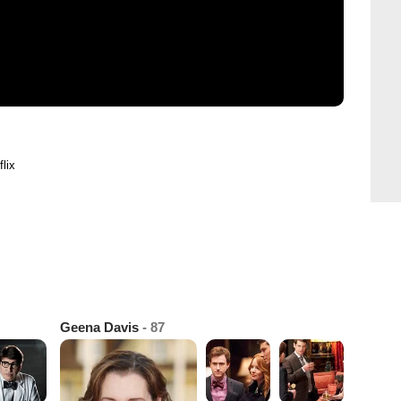
flix
Geena Davis
- 87