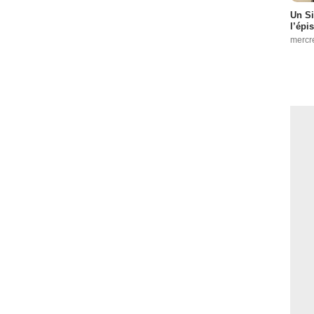
Un Si
l’épi
mercr