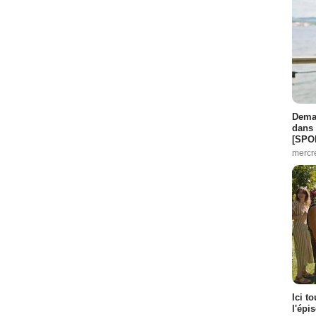
Demai
dans 
[SPO
mercr
Ici t
l'épi