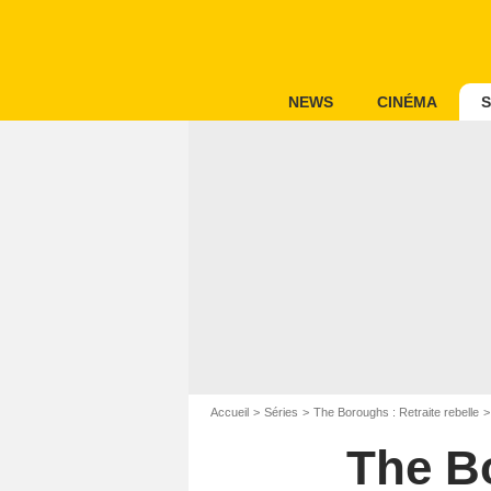
NEWS
CINÉMA
S
Accueil
Séries
The Boroughs : Retraite rebelle
The Bo