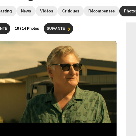
asting
News
Vidéos
Critiques
Récompenses
Photo
NTE
10
/ 14 Photos
SUIVANTE