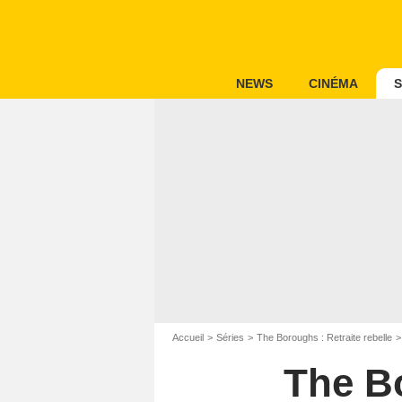
NEWS
CINÉMA
S
Accueil
Séries
The Boroughs : Retraite rebelle
The Bo