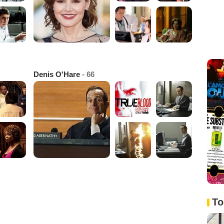
Denis O'Hare
- 66
To