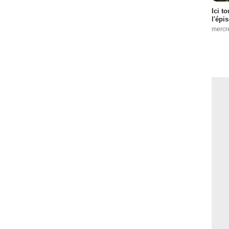
Ici t
l'épi
mercr