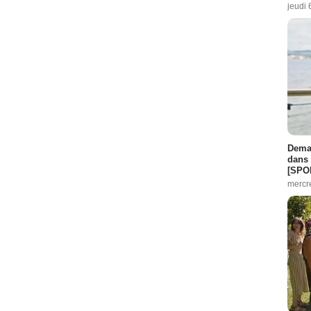
jeudi 
Demai
dans 
[SPO
mercr