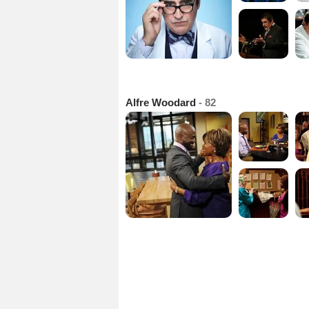
Alfre Woodard
- 82