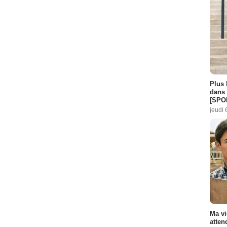
Plus 
dans 
[SPO
jeudi 
Ma vi
atten