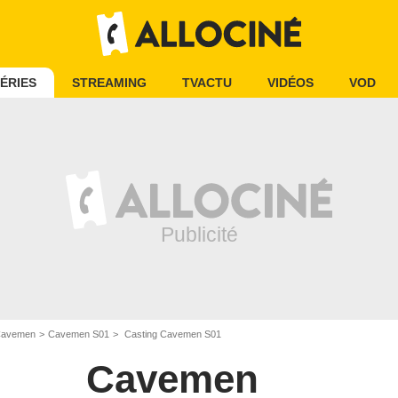
ÉRIES
STREAMING
TVACTU
VIDÉOS
VOD
avemen
Cavemen S01
Casting Cavemen S01
Cavemen