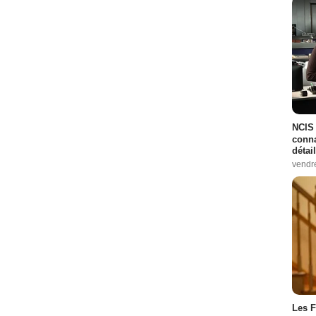
NCIS 
conna
détai
vendr
Les F