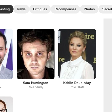
asting
News
Critiques
Récompenses
Photos
Secre
ll
Sam Huntington
Kaitlin Doubleday
ck
Rôle : Andy
Rôle : Kate