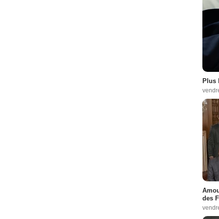
Plus 
vendr
Amour
des F
vendr