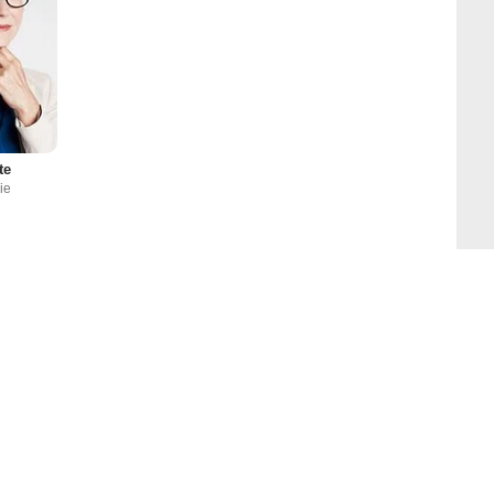
te
ie