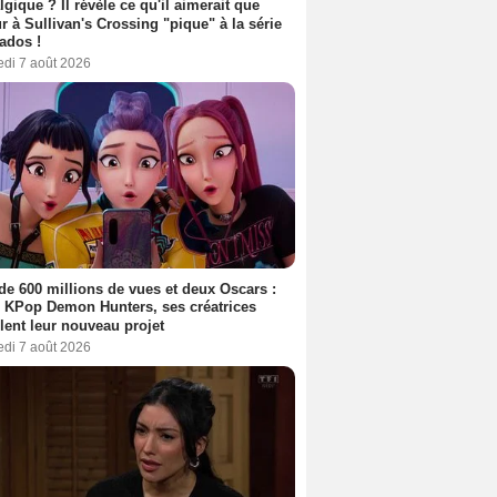
lgique ? Il révèle ce qu'il aimerait que
r à Sullivan's Crossing "pique" à la série
ados !
edi 7 août 2026
de 600 millions de vues et deux Oscars :
 KPop Demon Hunters, ses créatrices
lent leur nouveau projet
edi 7 août 2026