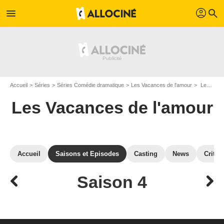
profil
menu
search
Accueil
Séries
Séries Comédie dramatique
Les Vacances de l'amour
Les Vacances de l'amour : Episodes de la saison 4
Les Vacances de l'amour
Accueil
Saisons et Episodes
Casting
News
Critiq
Saison 4