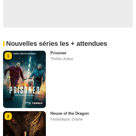
Nouvelles séries les + attendues
Prisoner
1
Thriller
,
Action
House of the Dragon
2
Fantastique
,
Drame