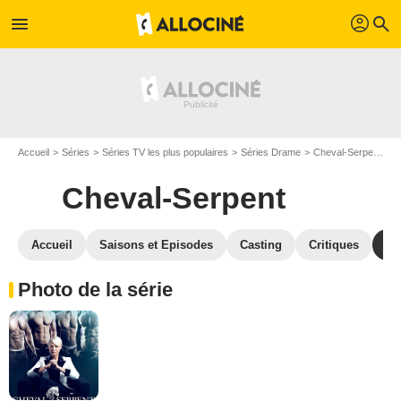
profil
menu
search
Accueil
Séries
Séries TV les plus populaires
Séries Drame
Cheval-Serpent
P
Cheval-Serpent
Accueil
Saisons et Episodes
Casting
Critiques
Ph
Photo de la série