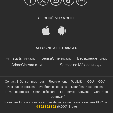
ALLOCINÉ SUR MOBILE
ALLOCINÉ À L'ÉTRANGER
Filmstarts
SensaCine
Beyazperde
Allemagne
Espagne
Turquie
AdoroCinema
Sensacine México
Brésil
Mexique
Contact
|
Qui sommes-nous
|
Recrutement
|
Publicité
|
CGU
|
CGV
|
Politique de cookies
|
Préférences cookies
|
Données Personnelles
|
Revue de presse
|
Charte d'écriture
|
Les services AlloCiné
|
Gérer Utiq
|
©AlloCiné
Retrouvez tous les horaires et infos de votre cinéma sur le numéro AlloCiné :
0 892 892 892
(0,90€/minute)