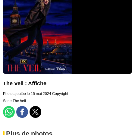
The Veil : Affiche
Photo ajoutée le 15 mai 2024
Copyright
Serie
The Veil
Plus de photos