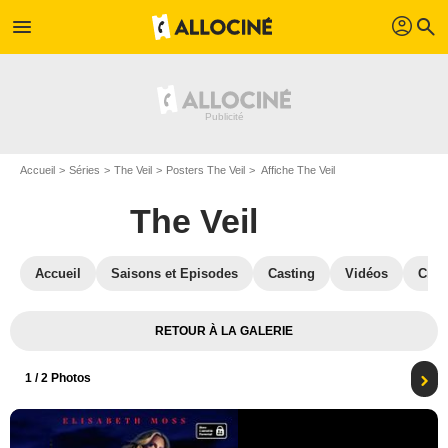
profil
menu
search
Accueil
Séries
The Veil
Posters The Veil
Affiche The Veil
The Veil
Accueil
Saisons et Episodes
Casting
Vidéos
Crit
RETOUR À LA GALERIE
1
/ 2 Photos