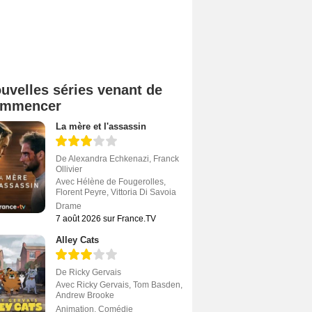
uvelles séries venant de
ommencer
La mère et l'assassin
De
Alexandra Echkenazi
,
Franck
Ollivier
Avec
Hélène de Fougerolles
,
Florent Peyre
,
Vittoria Di Savoia
Drame
7 août 2026 sur France.TV
Alley Cats
De
Ricky Gervais
Avec
Ricky Gervais
,
Tom Basden
,
Andrew Brooke
Animation
,
Comédie