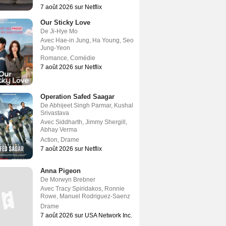
7 août 2026 sur Netflix
Our Sticky Love
De
Ji-Hye Mo
Avec
Hae-in Jung
,
Ha Young
,
Seo
Jung-Yeon
Romance
,
Comédie
7 août 2026 sur Netflix
Operation Safed Saagar
De
Abhijeet Singh Parmar
,
Kushal
Srivastava
Avec
Siddharth
,
Jimmy Shergill
,
Abhay Verma
Action
,
Drame
7 août 2026 sur Netflix
Anna Pigeon
De
Morwyn Brebner
Avec
Tracy Spiridakos
,
Ronnie
Rowe
,
Manuel Rodriguez-Saenz
Drame
7 août 2026 sur USA Network Inc.