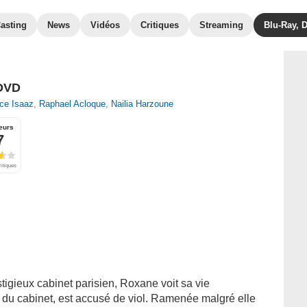
asting
News
Vidéos
Critiques
Streaming
Blu-Ray, 
DVD
ice Isaaz
,
Raphael Acloque
,
Nailia Harzoune
eurs
7
ritiques
tigieux cabinet parisien, Roxane voit sa vie
du cabinet, est accusé de viol. Ramenée malgré elle