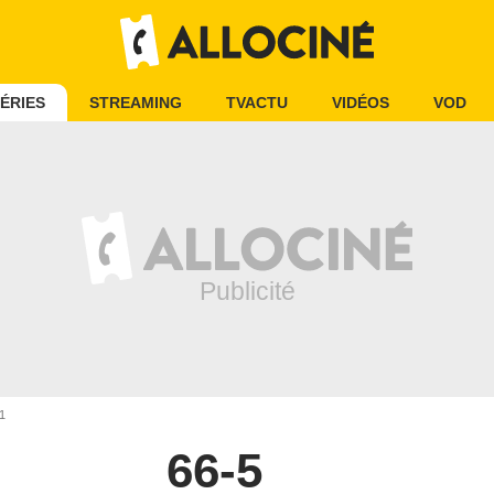
ÉRIES
STREAMING
TVACTU
VIDÉOS
VOD
1
66-5