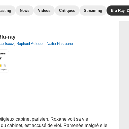
asting
News
Vidéos
Critiques
Streaming
Blu-Ray, 
Blu-ray
ice Isaaz
,
Raphael Acloque
,
Nailia Harzoune
eurs
7
ritiques
tigieux cabinet parisien, Roxane voit sa vie
du cabinet, est accusé de viol. Ramenée malgré elle