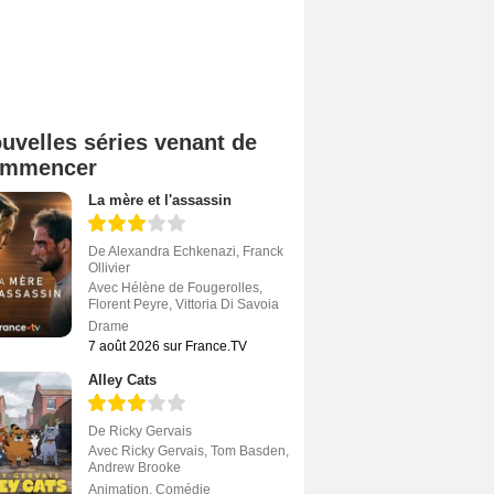
uvelles séries venant de
ommencer
La mère et l'assassin
De
Alexandra Echkenazi
,
Franck
Ollivier
Avec
Hélène de Fougerolles
,
Florent Peyre
,
Vittoria Di Savoia
Drame
7 août 2026 sur France.TV
Alley Cats
De
Ricky Gervais
Avec
Ricky Gervais
,
Tom Basden
,
Andrew Brooke
Animation
,
Comédie