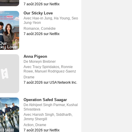
7 août 2026 sur Netflix
Our Sticky Love
Avec
Hae-in Jung
,
Ha Young
,
Seo
Jung-Yeon
Romance
,
Comédie
7 août 2026 sur Netflix
Anna Pigeon
De
Morwyn Brebner
Avec
Tracy Spiridakos
,
Ronnie
Rowe
,
Manuel Rodriguez-Saenz
Drame
7 août 2026 sur USA Network Inc.
Operation Safed Saagar
De
Abhijeet Singh Parmar
,
Kushal
Srivastava
Avec
Harssh Singh
,
Siddharth
,
Jimmy Shergill
Action
,
Drame
7 août 2026 sur Netflix