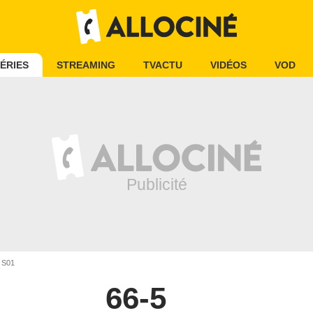
ÉRIES
STREAMING
TVACTU
VIDÉOS
VOD
 S01
66-5