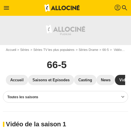
profil
menu
search
Accueil
Séries
Séries TV les plus populaires
Séries Drame
66-5
Vidéos 66-5
66-5
Accueil
Saisons et Episodes
Casting
News
Vidéo
Toutes les saisons
Vidéo de la saison 1