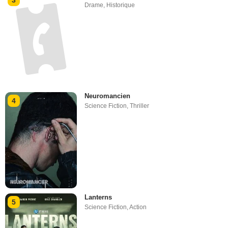
3
Drame
,
Historique
Neuromancien
4
Science Fiction
,
Thriller
Lanterns
5
Science Fiction
,
Action