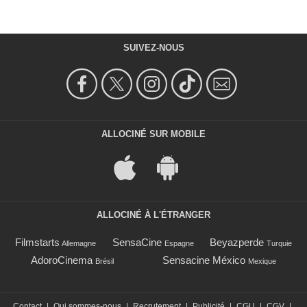
SUIVEZ-NOUS
ALLOCINÉ SUR MOBILE
ALLOCINÉ À L'ÉTRANGER
Filmstarts
SensaCine
Beyazperde
Allemagne
Espagne
Turquie
AdoroCinema
Sensacine México
Brésil
Mexique
Contact
|
Qui sommes-nous
|
Recrutement
|
Publicité
|
CGU
|
CGV
|