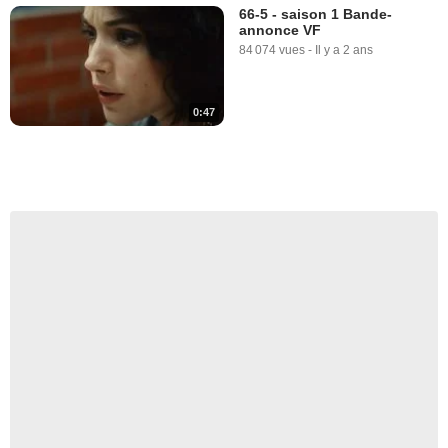
66-5 - saison 1 Bande-
annonce VF
84 074 vues
-
Il y a 2 ans
0:47