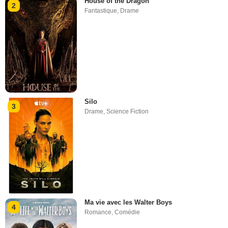
House of the Dragon
2
Fantastique
,
Drame
Silo
3
Drame
,
Science Fiction
Ma vie avec les Walter Boys
4
Romance
,
Comédie