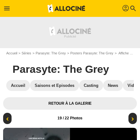
profil
menu
search
Accueil
Séries
Parasyte: The Grey
Posters Parasyte: The Grey
Affiche Parasyte: The Grey
Parasyte: The Grey
Accueil
Saisons et Episodes
Casting
News
Vidéo
RETOUR À LA GALERIE
19
/ 22 Photos