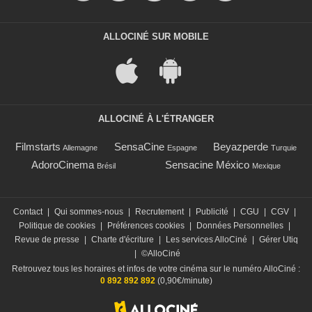
ALLOCINÉ SUR MOBILE
ALLOCINÉ À L'ÉTRANGER
Filmstarts
SensaCine
Beyazperde
Allemagne
Espagne
Turquie
AdoroCinema
Sensacine México
Brésil
Mexique
Contact
|
Qui sommes-nous
|
Recrutement
|
Publicité
|
CGU
|
CGV
|
Politique de cookies
|
Préférences cookies
|
Données Personnelles
|
Revue de presse
|
Charte d'écriture
|
Les services AlloCiné
|
Gérer Utiq
|
©AlloCiné
Retrouvez tous les horaires et infos de votre cinéma sur le numéro AlloCiné :
0 892 892 892
(0,90€/minute)