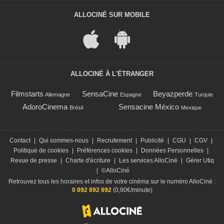
ALLOCINÉ SUR MOBILE
ALLOCINÉ À L'ÉTRANGER
Filmstarts
SensaCine
Beyazperde
Allemagne
Espagne
Turquie
AdoroCinema
Sensacine México
Brésil
Mexique
Contact
|
Qui sommes-nous
|
Recrutement
|
Publicité
|
CGU
|
CGV
|
Politique de cookies
|
Préférences cookies
|
Données Personnelles
|
Revue de presse
|
Charte d'écriture
|
Les services AlloCiné
|
Gérer Utiq
|
©AlloCiné
Retrouvez tous les horaires et infos de votre cinéma sur le numéro AlloCiné :
0 892 892 892
(0,90€/minute)