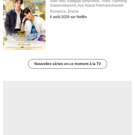
Avec
Mac Nattapat Nimjirawat
,
Tham Tupthong
Suwanrakanont
,
Aun Napat Patcharachavalit
Romance
,
Drame
6 août 2026 sur Netflix
Nouvelles séries en ce moment à la TV