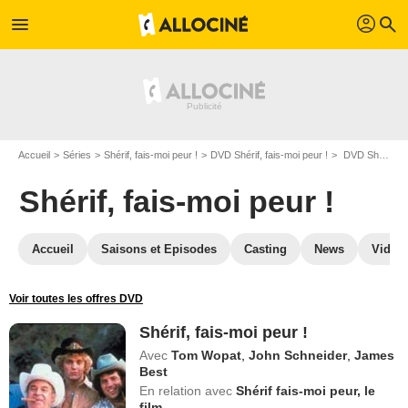
profil
menu
search
Accueil
Séries
Shérif, fais-moi peur !
DVD Shérif, fais-moi peur !
DVD Shérif, fais-moi peur !
Shérif, fais-moi peur !
Accueil
Saisons et Episodes
Casting
News
Vidéo
Voir toutes les offres DVD
Shérif, fais-moi peur !
Avec
Tom Wopat
,
John Schneider
,
James
Best
En relation avec
Shérif fais-moi peur, le
film