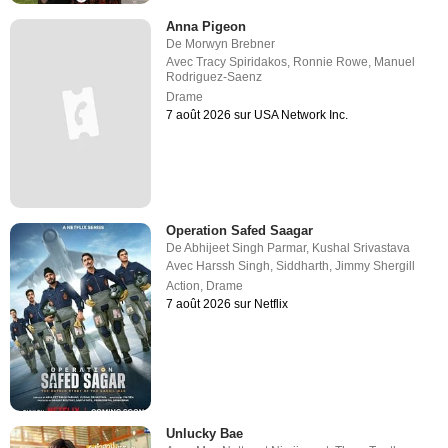
Anna Pigeon
De
Morwyn Brebner
Avec
Tracy Spiridakos
,
Ronnie Rowe
,
Manuel
Rodriguez-Saenz
Drame
7 août 2026 sur USA Network Inc.
Operation Safed Saagar
De
Abhijeet Singh Parmar
,
Kushal Srivastava
Avec
Harssh Singh
,
Siddharth
,
Jimmy Shergill
Action
,
Drame
7 août 2026 sur Netflix
Unlucky Bae