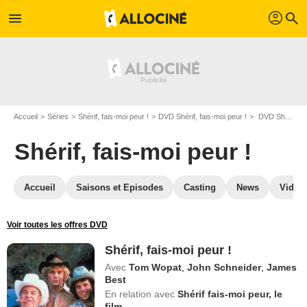
profil
menu
search
Accueil
Séries
Shérif, fais-moi peur !
DVD Shérif, fais-moi peur !
DVD Shérif, fais-moi peur !
Shérif, fais-moi peur !
Accueil
Saisons et Episodes
Casting
News
Vidéo
Voir toutes les offres DVD
Shérif, fais-moi peur !
Avec
Tom Wopat
,
John Schneider
,
James
Best
En relation avec
Shérif fais-moi peur, le
film