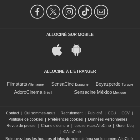
ALLOCINÉ SUR MOBILE
ALLOCINÉ À L'ÉTRANGER
Filmstarts
SensaCine
Beyazperde
Allemagne
Espagne
Turquie
AdoroCinema
Sensacine México
Brésil
Mexique
Contact
|
Qui sommes-nous
|
Recrutement
|
Publicité
|
CGU
|
CGV
|
Politique de cookies
|
Préférences cookies
|
Données Personnelles
|
Revue de presse
|
Charte d'écriture
|
Les services AlloCiné
|
Gérer Utiq
|
©AlloCiné
Retrouvez tous les horaires et infos de votre cinéma sur le numéro AlloCiné :