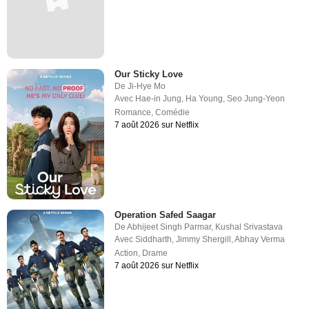
Our Sticky Love
De
Ji-Hye Mo
Avec
Hae-in Jung
,
Ha Young
,
Seo Jung-Yeon
Romance
,
Comédie
7 août 2026 sur Netflix
Operation Safed Saagar
De
Abhijeet Singh Parmar
,
Kushal Srivastava
Avec
Siddharth
,
Jimmy Shergill
,
Abhay Verma
Action
,
Drame
7 août 2026 sur Netflix