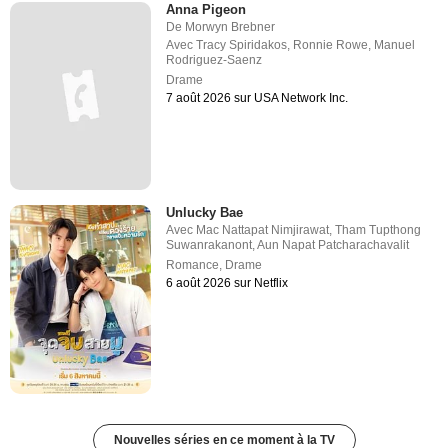
Anna Pigeon
De
Morwyn Brebner
Avec
Tracy Spiridakos
,
Ronnie Rowe
,
Manuel
Rodriguez-Saenz
Drame
7 août 2026 sur USA Network Inc.
Unlucky Bae
Avec
Mac Nattapat Nimjirawat
,
Tham Tupthong
Suwanrakanont
,
Aun Napat Patcharachavalit
Romance
,
Drame
6 août 2026 sur Netflix
Nouvelles séries en ce moment à la TV