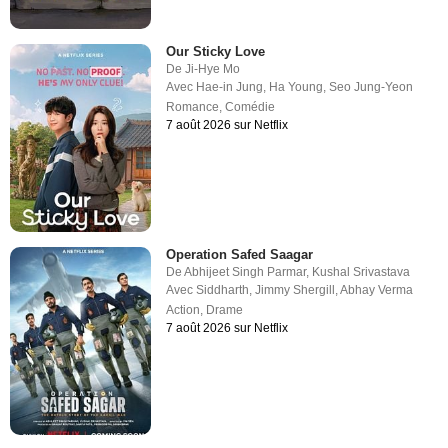
Our Sticky Love
De
Ji-Hye Mo
Avec
Hae-in Jung
,
Ha Young
,
Seo Jung-Yeon
Romance
,
Comédie
7 août 2026 sur Netflix
Operation Safed Saagar
De
Abhijeet Singh Parmar
,
Kushal Srivastava
Avec
Siddharth
,
Jimmy Shergill
,
Abhay Verma
Action
,
Drame
7 août 2026 sur Netflix