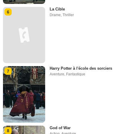
La Cible
6
Drame
,
Thriller
Harry Potter à l'école des sorciers
7
Aventure
,
Fantastique
God of War
8
Action
,
Aventure