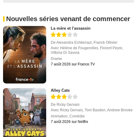
Nouvelles séries venant de commencer
La mère et l'assassin
De
Alexandra Echkenazi
,
Franck Ollivier
Avec
Hélène de Fougerolles
,
Florent Peyre
,
Vittoria Di Savoia
Drame
7 août 2026 sur France.TV
Alley Cats
De
Ricky Gervais
Avec
Ricky Gervais
,
Tom Basden
,
Andrew Brooke
Animation
,
Comédie
7 août 2026 sur Netflix