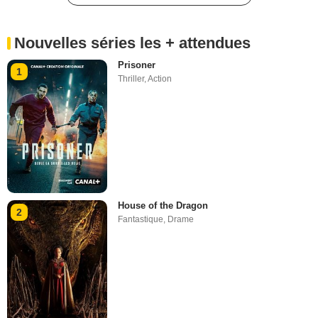
Nouvelles séries les + attendues
Prisoner
1
Thriller
,
Action
House of the Dragon
2
Fantastique
,
Drame