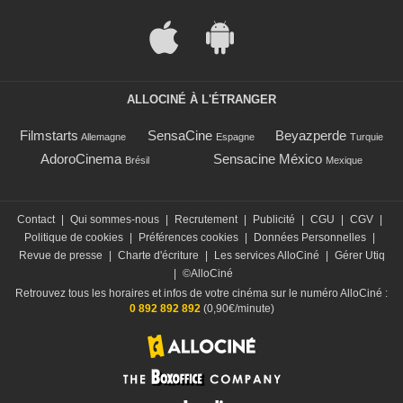
ALLOCINÉ À L'ÉTRANGER
Filmstarts
SensaCine
Beyazperde
Allemagne
Espagne
Turquie
AdoroCinema
Sensacine México
Brésil
Mexique
Contact
|
Qui sommes-nous
|
Recrutement
|
Publicité
|
CGU
|
CGV
|
Politique de cookies
|
Préférences cookies
|
Données Personnelles
|
Revue de presse
|
Charte d'écriture
|
Les services AlloCiné
|
Gérer Utiq
|
©AlloCiné
Retrouvez tous les horaires et infos de votre cinéma sur le numéro AlloCiné :
0 892 892 892
(0,90€/minute)