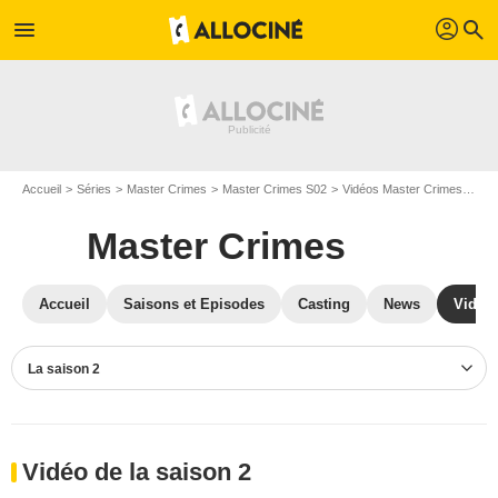
profil
menu
search
Accueil
Séries
Master Crimes
Master Crimes S02
Vidéos Master Crimes
Vid
Master Crimes
Accueil
Saisons et Episodes
Casting
News
Vidéo
La saison 2
Vidéo de la saison 2