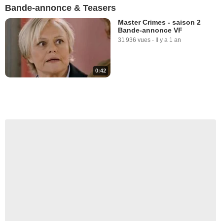
Bande-annonce & Teasers
Master Crimes - saison 2
Bande-annonce VF
31 936 vues
-
Il y a 1 an
0:42