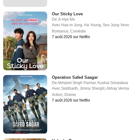
Our Sticky Love
De
Ji-Hye Mo
Avec
Hae-in Jung
,
Ha Young
,
Seo Jung-Yeon
Romance
,
Comédie
7 août 2026 sur Netflix
Operation Safed Saagar
De
Abhijeet Singh Parmar
,
Kushal Srivastava
Avec
Siddharth
,
Jimmy Shergill
,
Abhay Verma
Action
,
Drame
7 août 2026 sur Netflix