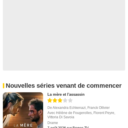
Nouvelles séries venant de commencer
La mère et l'assassin
De
Alexandra Echkenazi
,
Franck Ollivier
Avec
Hélène de Fougerolles
,
Florent Peyre
,
Vittoria Di Savoia
Drame
7 août 2026 sur France.TV