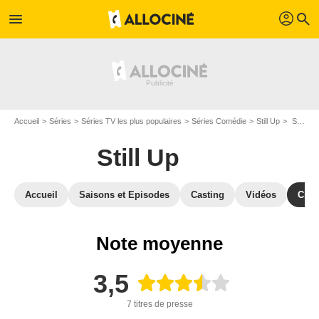
profil
menu
search
Accueil
Séries
Séries TV les plus populaires
Séries Comédie
Still Up
Still Up : Critiques de la presse
Still Up
Accueil
Saisons et Episodes
Casting
Vidéos
Crit
Note moyenne
3,5
7 titres de presse