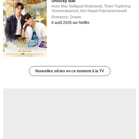
Unlucky Bae
Avec
Mac Nattapat Nimjirawat
,
Tham Tupthong
Suwanrakanont
,
Aun Napat Patcharachavalit
Romance
,
Drame
6 août 2026 sur Netflix
Nouvelles séries en ce moment à la TV