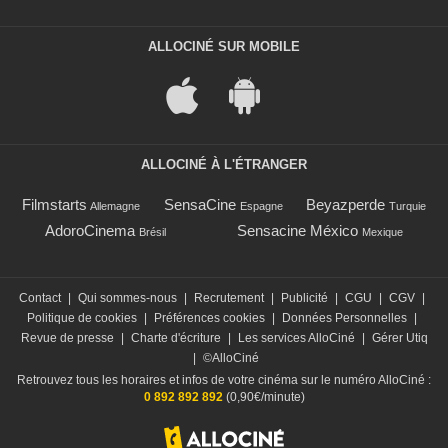
ALLOCINÉ SUR MOBILE
ALLOCINÉ À L'ÉTRANGER
Filmstarts
SensaCine
Beyazperde
Allemagne
Espagne
Turquie
AdoroCinema
Sensacine México
Brésil
Mexique
Contact
|
Qui sommes-nous
|
Recrutement
|
Publicité
|
CGU
|
CGV
|
Politique de cookies
|
Préférences cookies
|
Données Personnelles
|
Revue de presse
|
Charte d'écriture
|
Les services AlloCiné
|
Gérer Utiq
|
©AlloCiné
Retrouvez tous les horaires et infos de votre cinéma sur le numéro AlloCiné :
0 892 892 892
(0,90€/minute)