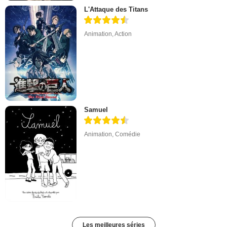
L'Attaque des Titans
Animation
,
Action
Samuel
Animation
,
Comédie
Les meilleures séries