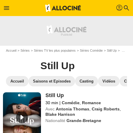
profil
menu
search
Accueil
Séries
Séries TV les plus populaires
Séries Comédie
Still Up
Regarder Still Up en SVOD
Still Up
Accueil
Saisons et Episodes
Casting
Vidéos
Crit
Still Up
30 min
|
Comédie
,
Romance
Avec
Antonia Thomas
,
Craig Roberts
,
Blake Harrison
Nationalité
Grande-Bretagne