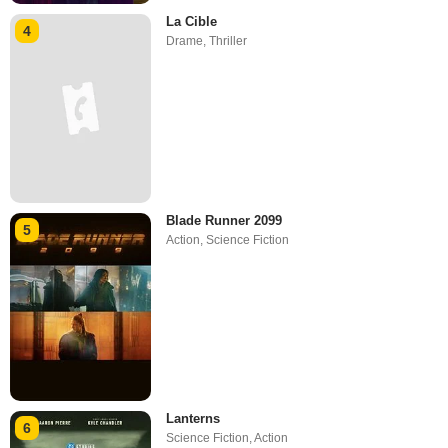
La Cible
4
Drame
,
Thriller
Blade Runner 2099
5
Action
,
Science Fiction
Lanterns
6
Science Fiction
,
Action