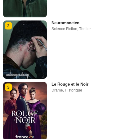
Neuromancien
2
Science Fiction
,
Thriller
Le Rouge et le Noir
3
Drame
,
Historique