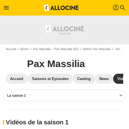
profil
menu
search
Accueil
Séries
Pax Massilia
Pax Massilia S01
Vidéos Pax Massilia
Vidéos Pax Massilia S01
Pax Massilia
Accueil
Saisons et Episodes
Casting
News
Vidéo
La saison 1
Vidéos de la saison 1