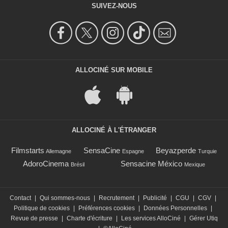
SUIVEZ-NOUS
ALLOCINÉ SUR MOBILE
ALLOCINÉ À L'ÉTRANGER
Filmstarts
SensaCine
Beyazperde
Allemagne
Espagne
Turquie
AdoroCinema
Sensacine México
Brésil
Mexique
Contact
|
Qui sommes-nous
|
Recrutement
|
Publicité
|
CGU
|
CGV
|
Politique de cookies
|
Préférences cookies
|
Données Personnelles
|
Revue de presse
|
Charte d'écriture
|
Les services AlloCiné
|
Gérer Utiq