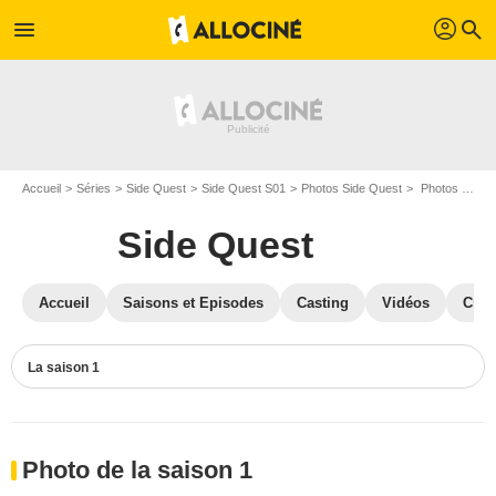
profil
menu
search
Accueil
Séries
Side Quest
Side Quest S01
Photos Side Quest
Photos Side Quest S01
Side Quest
Accueil
Saisons et Episodes
Casting
Vidéos
Crit
La saison 1
Photo de la saison 1