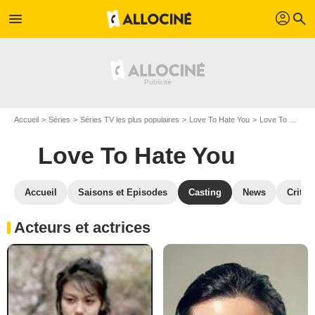
profil
menu
search
Accueil
Séries
Séries TV les plus populaires
Love To Hate You
Love To Hate You S01
Love To Hate You
Accueil
Saisons et Episodes
Casting
News
Critiq
Acteurs et actrices