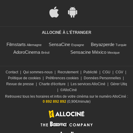
ALLOCINÉ À L'ÉTRANGER
Filmstarts
SensaCine
Beyazperde
Allemagne
Espagne
Turquie
AdoroCinema
Sensacine México
Brésil
Mexique
Contact
|
Qui sommes-nous
|
Recrutement
|
Publicité
|
CGU
|
CGV
|
Politique de cookies
|
Préférences cookies
|
Données Personnelles
|
Revue de presse
|
Charte d'écriture
|
Les services AlloCiné
|
Gérer Utiq
|
©AlloCiné
Retrouvez tous les horaires et infos de votre cinéma sur le numéro AlloCiné :
0 892 892 892
(0,90€/minute)