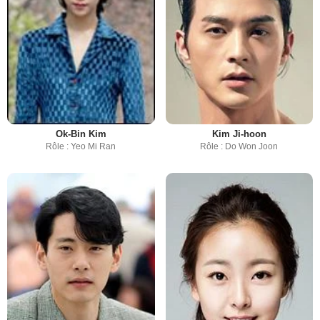
Ok-Bin Kim
Kim Ji-hoon
Rôle : Yeo Mi Ran
Rôle : Do Won Joon