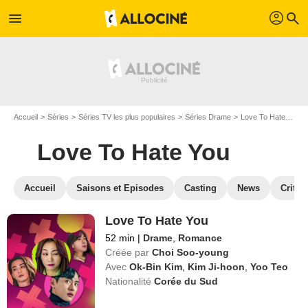
profil
menu
search
Accueil
Séries
Séries TV les plus populaires
Séries Drame
Love To Hate You
Love To Hate You
Accueil
Saisons et Episodes
Casting
News
Critiq
Love To Hate You
52 min
|
Drame
,
Romance
Créée par
Choi Soo-young
Avec
Ok-Bin Kim
,
Kim Ji-hoon
,
Yoo Teo
Nationalité
Corée du Sud