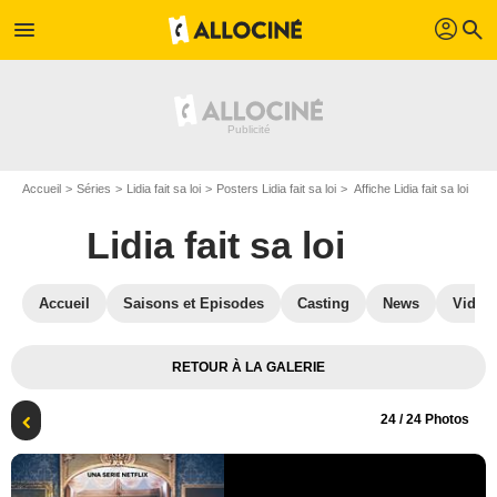
profil
menu
search
Accueil
Séries
Lidia fait sa loi
Posters Lidia fait sa loi
Affiche Lidia fait sa loi
Lidia fait sa loi
Accueil
Saisons et Episodes
Casting
News
Vidéo
RETOUR À LA GALERIE
24
/ 24 Photos