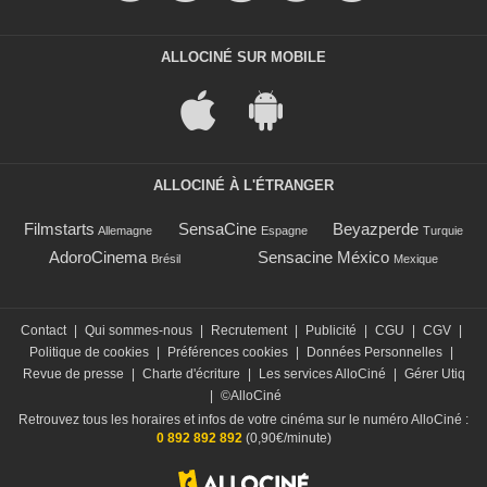
ALLOCINÉ SUR MOBILE
ALLOCINÉ À L'ÉTRANGER
Filmstarts
SensaCine
Beyazperde
Allemagne
Espagne
Turquie
AdoroCinema
Sensacine México
Brésil
Mexique
Contact
|
Qui sommes-nous
|
Recrutement
|
Publicité
|
CGU
|
CGV
|
Politique de cookies
|
Préférences cookies
|
Données Personnelles
|
Revue de presse
|
Charte d'écriture
|
Les services AlloCiné
|
Gérer Utiq
|
©AlloCiné
Retrouvez tous les horaires et infos de votre cinéma sur le numéro AlloCiné :
0 892 892 892
(0,90€/minute)