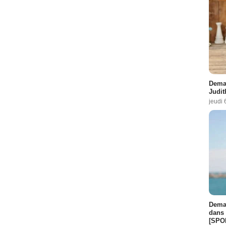
Demai
Judit
jeudi 
Demai
dans 
[SPO