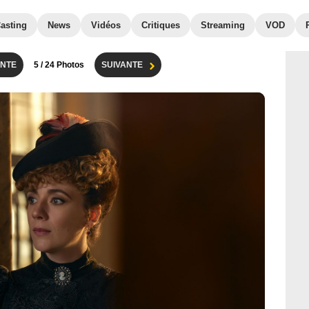
asting
News
Vidéos
Critiques
Streaming
VOD
NTE
5
/ 24 Photos
SUIVANTE