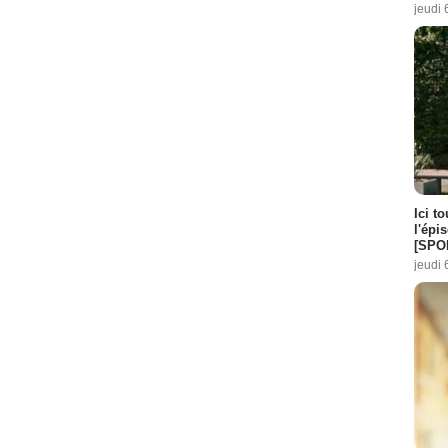
jeudi 
Ici t
l'épi
[SPO
jeudi 