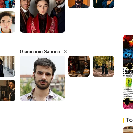
Gianmarco Saurino
- 3
To