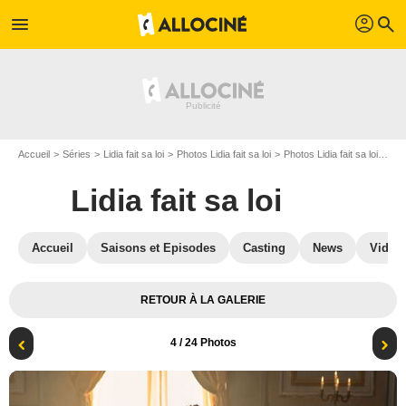
profil
menu
search
Accueil
Séries
Lidia fait sa loi
Photos Lidia fait sa loi
Photos Lidia fait sa loi S03
Lidia fait sa loi
Accueil
Saisons et Episodes
Casting
News
Vidéo
RETOUR À LA GALERIE
4
/ 24 Photos