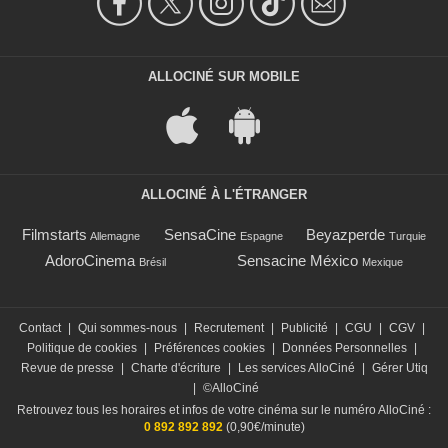
ALLOCINÉ SUR MOBILE
ALLOCINÉ À L'ÉTRANGER
Filmstarts
SensaCine
Beyazperde
Allemagne
Espagne
Turquie
AdoroCinema
Sensacine México
Brésil
Mexique
Contact
|
Qui sommes-nous
|
Recrutement
|
Publicité
|
CGU
|
CGV
|
Politique de cookies
|
Préférences cookies
|
Données Personnelles
|
Revue de presse
|
Charte d'écriture
|
Les services AlloCiné
|
Gérer Utiq
|
©AlloCiné
Retrouvez tous les horaires et infos de votre cinéma sur le numéro AlloCiné :
0 892 892 892
(0,90€/minute)