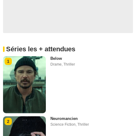
Séries les + attendues
Below
1
Drame
,
Thriller
Neuromancien
2
Science Fiction
,
Thriller