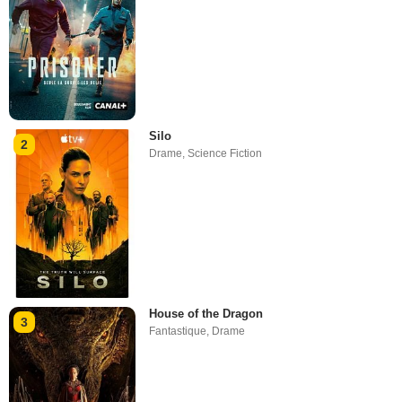
Silo
2
Drame
,
Science Fiction
House of the Dragon
3
Fantastique
,
Drame