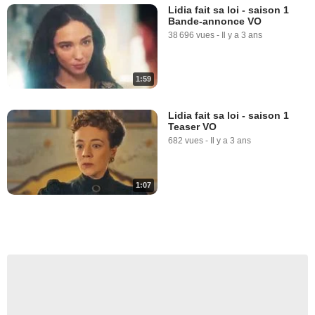
Lidia fait sa loi - saison 1
Bande-annonce VO
38 696 vues
-
Il y a 3 ans
1:59
Lidia fait sa loi - saison 1
Teaser VO
682 vues
-
Il y a 3 ans
1:07