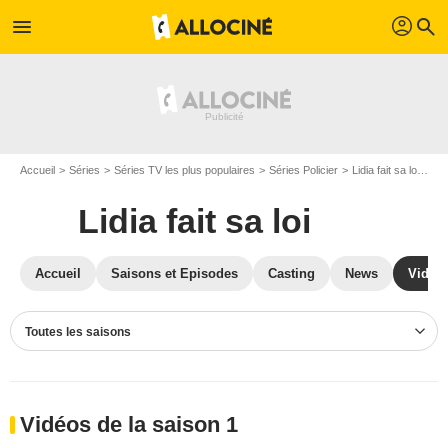
profil
menu
search
Accueil
Séries
Séries TV les plus populaires
Séries Policier
Lidia fait sa loi
Vid
Lidia fait sa loi
Accueil
Saisons et Episodes
Casting
News
Vidéo
Toutes les saisons
Vidéos de la saison 1