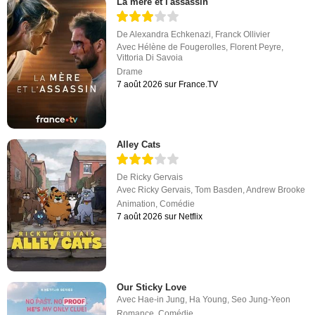
La mère et l'assassin
De
Alexandra Echkenazi
,
Franck Ollivier
Avec
Hélène de Fougerolles
,
Florent Peyre
,
Vittoria Di Savoia
Drame
7 août 2026 sur France.TV
Alley Cats
De
Ricky Gervais
Avec
Ricky Gervais
,
Tom Basden
,
Andrew Brooke
Animation
,
Comédie
7 août 2026 sur Netflix
Our Sticky Love
Avec
Hae-in Jung
,
Ha Young
,
Seo Jung-Yeon
Romance
,
Comédie