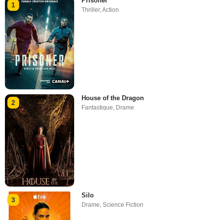
Prisoner
1
Thriller
,
Action
House of the Dragon
2
Fantastique
,
Drame
Silo
3
Drame
,
Science Fiction