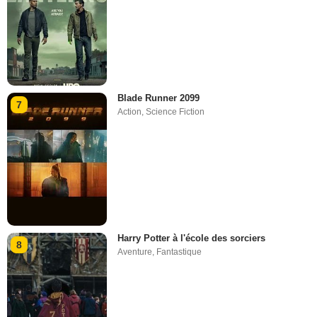
Blade Runner 2099
7
Action
,
Science Fiction
Harry Potter à l'école des sorciers
8
Aventure
,
Fantastique