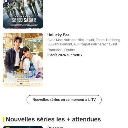
Unlucky Bae
Avec
Mac Nattapat Nimjirawat
,
Tham Tupthong
Suwanrakanont
,
Aun Napat Patcharachavalit
Romance
,
Drame
6 août 2026 sur Netflix
Nouvelles séries en ce moment à la TV
Nouvelles séries les + attendues