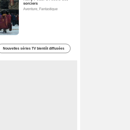
sorciers
Aventure
,
Fantastique
Nouvelles séries TV bientôt diffusées