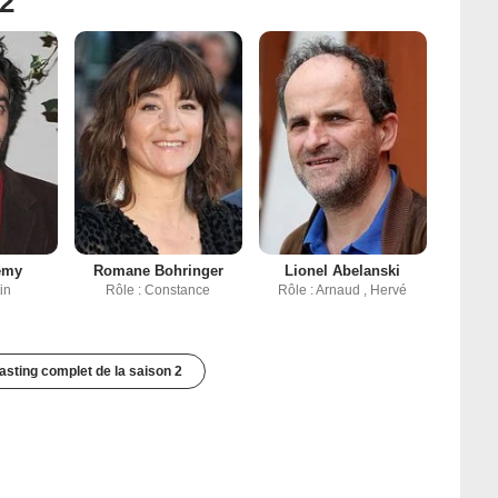
 2
emy
Romane Bohringer
Lionel Abelanski
in
Rôle : Constance
Rôle : Arnaud , Hervé
casting complet de la saison 2