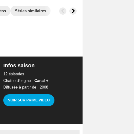
tos
Séries similaires
Infos saison
12 épisodes
Chaîne d'origine :
Canal +
Diffusée à partir de : 2008
VOIR SUR PRIME VIDEO