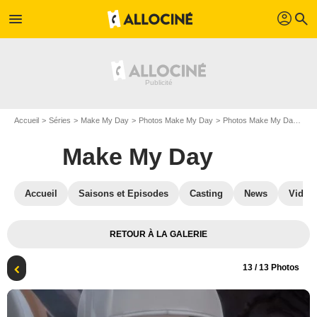
profil
menu
search
Accueil
Séries
Make My Day
Photos Make My Day
Photos Make My Day S01
Make My Day
Accueil
Saisons et Episodes
Casting
News
Vidéo
RETOUR À LA GALERIE
13
/ 13 Photos