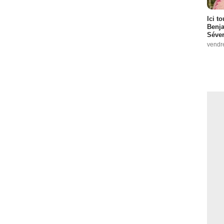
Ici t
Benj
Séver
vendr