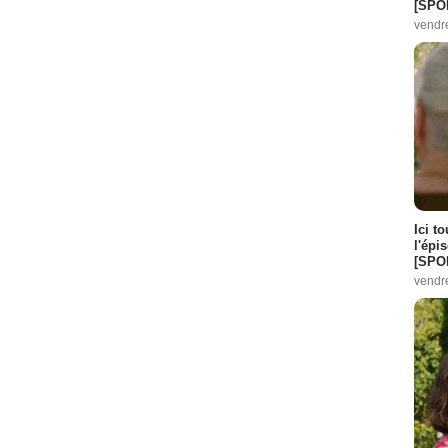
[SPO
vendr
Ici t
l'épi
[SPO
vendr