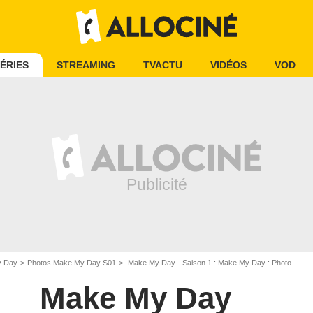
ÉRIES
STREAMING
TVACTU
VIDÉOS
VOD
y Day
Photos Make My Day S01
Make My Day - Saison 1 : Make My Day : Photo
Make My Day