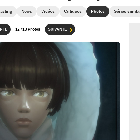
asting
News
Vidéos
Critiques
Photos
Séries simila
NTE
12
/ 13 Photos
SUIVANTE