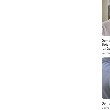
Demai
Soizi
la ré
vendr
Demai
dans 