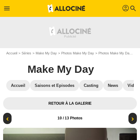
profil
menu
search
Accueil
Séries
Make My Day
Photos Make My Day
Photos Make My Day S01
Make My Day
Accueil
Saisons et Episodes
Casting
News
Vidéo
RETOUR À LA GALERIE
10
/ 13 Photos