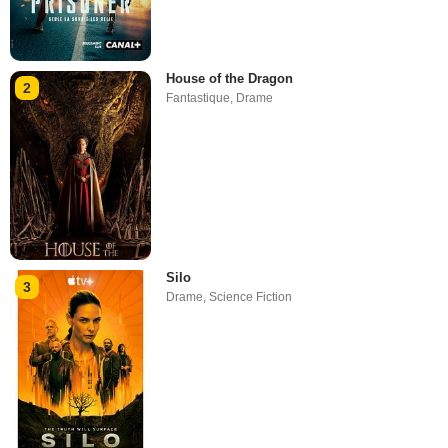
House of the Dragon
2
Fantastique
,
Drame
Silo
3
Drame
,
Science Fiction