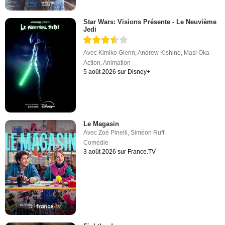
Star Wars: Visions Présente - Le Neuvième
Jedi
Avec
Kimiko Glenn
,
Andrew Kishino
,
Masi Oka
Action
,
Animation
5 août 2026 sur Disney+
Le Magasin
Avec
Zoé Pinelli
,
Siméon Ruff
Comédie
3 août 2026 sur France.TV