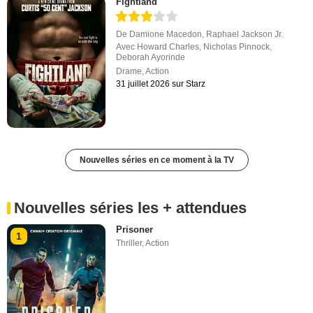
Fightland
De
Damione Macedon
,
Raphael Jackson Jr.
Avec
Howard Charles
,
Nicholas Pinnock
,
Deborah Ayorinde
Drame
,
Action
31 juillet 2026 sur Starz
Nouvelles séries en ce moment à la TV
Nouvelles séries les + attendues
Prisoner
1
Thriller
,
Action