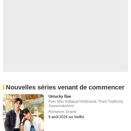
Nouvelles séries venant de commencer
Unlucky Bae
Avec
Mac Nattapat Nimjirawat
,
Tham Tupthong
Suwanrakanont
Romance
,
Drame
6 août 2026 sur Netflix