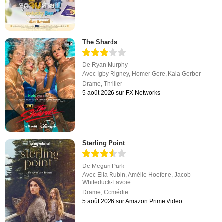
The Shards
De
Ryan Murphy
Avec
Igby Rigney
,
Homer Gere
,
Kaia Gerber
Drame
,
Thriller
5 août 2026 sur FX Networks
Sterling Point
De
Megan Park
Avec
Ella Rubin
,
Amélie Hoeferle
,
Jacob
Whiteduck-Lavoie
Drame
,
Comédie
5 août 2026 sur Amazon Prime Video