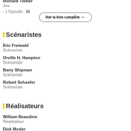
Richard Tretter
Joe
- 1 Episode :
16
Voir la liste complète
Stuart Erwin
Dan Casey
Scénaristes
- 1 Episode :
13
Eric Freiwald
Scénariste
Orville H. Hampton
Scénariste
Barry Shipman
Scénariste
Robert Schaefer
Scénariste
Réalisateurs
William Beaudine
Réalisateur
Dick Moder