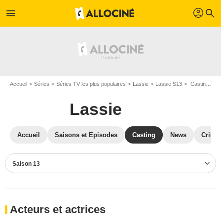
profil
menu
search
Accueil
Séries
Séries TV les plus populaires
Lassie
Lassie S13
Casting Lassie S13
Lassie
Accueil
Saisons et Episodes
Casting
News
Critiq
Saison 13
Acteurs et actrices