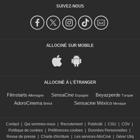
SUIVEZ-NOUS
ALLOCINÉ SUR MOBILE
ALLOCINÉ À L'ÉTRANGER
Filmstarts
SensaCine
Beyazperde
Allemagne
Espagne
Turquie
AdoroCinema
Sensacine México
Brésil
Mexique
Contact
|
Qui sommes-nous
|
Recrutement
|
Publicité
|
CGU
|
CGV
|
Politique de cookies
|
Préférences cookies
|
Données Personnelles
|
Revue de presse
|
Charte d'écriture
|
Les services AlloCiné
|
Gérer Utiq