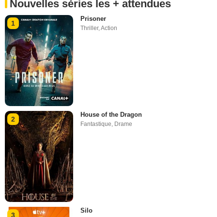
Nouvelles séries les + attendues
Prisoner
1
Thriller
,
Action
House of the Dragon
2
Fantastique
,
Drame
Silo
3