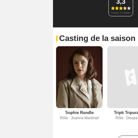
3,3
8 notes, 2 critiques
Casting de la saison
Sophie Rundle
Tripti Tripur
Rôle : Joanna Marshall
Rôle : Deep