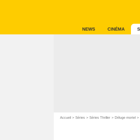
NEWS
CINÉMA
S
Accueil
Séries
Séries Thriller
Déluge mortel