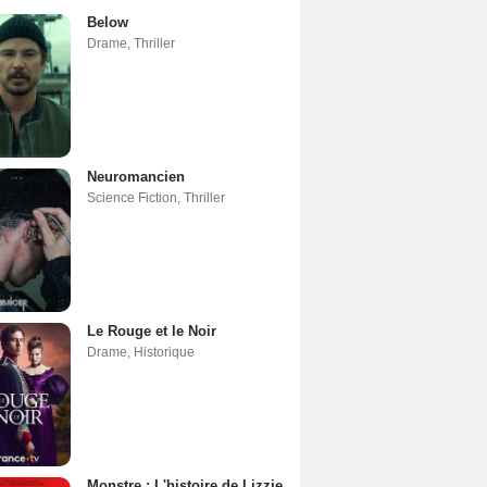
Below
Drame
,
Thriller
Neuromancien
Science Fiction
,
Thriller
Le Rouge et le Noir
Drame
,
Historique
Monstre : L'histoire de Lizzie