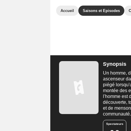
Accueil
Saisons et Episodes
C
Synopsis
Un homme, dan
ascenseur dan
piégé lorsqu'
montée des ea
l'homme est d
découverte, t
et de mensong
communauté
Spectateurs