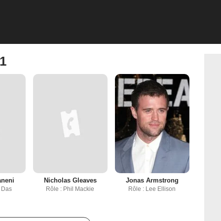
 1
aneni
Nicholas Gleaves
Jonas Armstrong
a Das
Rôle : Phil Mackie
Rôle : Lee Ellison