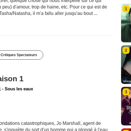
 Bref, quelque chose qui nous interpelle sur ce qui
p peu) d'amour, trop de haine, etc. Pour ce qui est de
1
sha/Natasha, il m'a fallu aller jusqu'au bout ...
2
 Critiques Spectateurs
aison 1
 - Sous les eaux
3
inondations catastrophiques, Jo Marshall, agent de
de, s'inquiète du sort d'un homme qui a plongé à l'eau