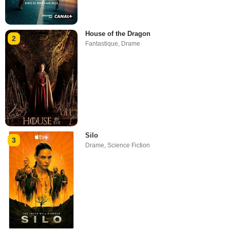
House of the Dragon
2
Fantastique
,
Drame
Silo
3
Drame
,
Science Fiction