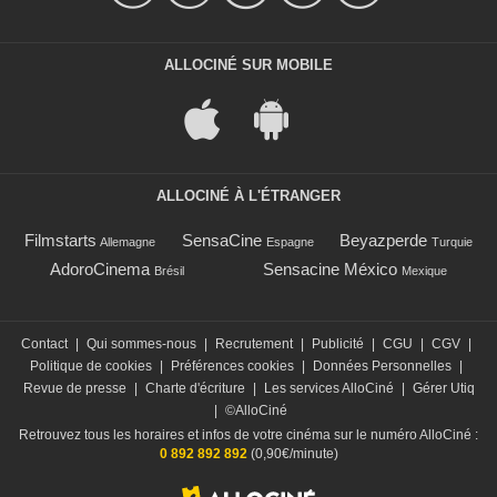
ALLOCINÉ SUR MOBILE
ALLOCINÉ À L'ÉTRANGER
Filmstarts
SensaCine
Beyazperde
Allemagne
Espagne
Turquie
AdoroCinema
Sensacine México
Brésil
Mexique
Contact
|
Qui sommes-nous
|
Recrutement
|
Publicité
|
CGU
|
CGV
|
Politique de cookies
|
Préférences cookies
|
Données Personnelles
|
Revue de presse
|
Charte d'écriture
|
Les services AlloCiné
|
Gérer Utiq
|
©AlloCiné
Retrouvez tous les horaires et infos de votre cinéma sur le numéro AlloCiné :
0 892 892 892
(0,90€/minute)