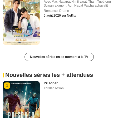
Avec
Mac Nattapat Nimjirawat
,
Tham Tupthong
Suwanrakanont
,
Aun Napat Patcharachavalit
Romance
,
Drame
6 août 2026 sur Netflix
Nouvelles séries en ce moment à la TV
Nouvelles séries les + attendues
Prisoner
1
Thriller
,
Action