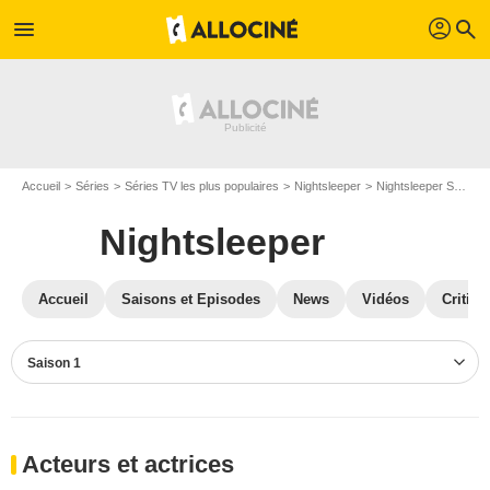
profil
menu
search
Accueil
Séries
Séries TV les plus populaires
Nightsleeper
Nightsleeper S01
C
Nightsleeper
Accueil
Saisons et Episodes
News
Vidéos
Critiqu
Saison 1
Acteurs et actrices