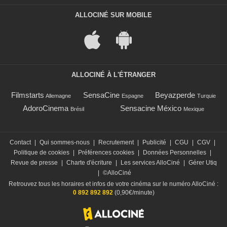
ALLOCINÉ SUR MOBILE
ALLOCINÉ À L'ÉTRANGER
Filmstarts
SensaCine
Beyazperde
Allemagne
Espagne
Turquie
AdoroCinema
Sensacine México
Brésil
Mexique
Contact
|
Qui sommes-nous
|
Recrutement
|
Publicité
|
CGU
|
CGV
|
Politique de cookies
|
Préférences cookies
|
Données Personnelles
|
Revue de presse
|
Charte d'écriture
|
Les services AlloCiné
|
Gérer Utiq
|
©AlloCiné
Retrouvez tous les horaires et infos de votre cinéma sur le numéro AlloCiné :
0 892 892 892
(0,90€/minute)