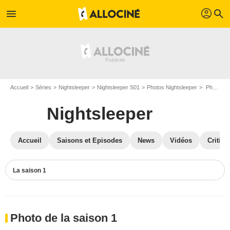
profil
menu
search
Accueil
Séries
Nightsleeper
Nightsleeper S01
Photos Nightsleeper
Photos Nightsleeper S01
Nightsleeper
Accueil
Saisons et Episodes
News
Vidéos
Critiqu
La saison 1
Photo de la saison 1