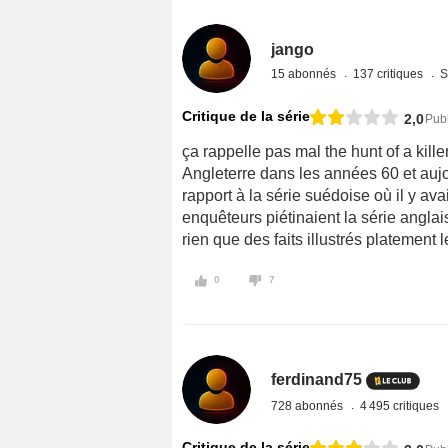
jango
15 abonnés
137 critiques
S
Critique de la série
2,0
Pub
ça rappelle pas mal the hunt of a kill
Angleterre dans les années 60 et auj
rapport à la série suédoise où il y av
enquêteurs piétinaient la série angla
rien que des faits illustrés platement
0
7
ferdinand75
728 abonnés
4 495 critiques
Critique de la série