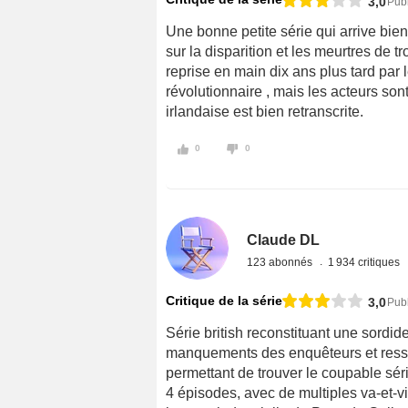
3,0
Publ
Une bonne petite série qui arrive bi
sur la disparition et les meurtres de 
reprise en main dix ans plus tard par 
révolutionnaire , mais les acteurs son
irlandaise est bien retranscrite.
0
0
Claude DL
123 abonnés
1 934 critiques
Critique de la série
3,0
Publ
Série british reconstituant une sordi
manquements des enquêteurs et resso
permettant de trouver le coupable séria
4 épisodes, avec de multiples va-et-