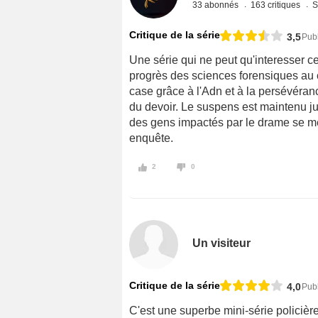
33 abonnés
163 critiques
S
Critique de la série
3,5
Publ
Une série qui ne peut qu'interesser ce
progrès des sciences forensiques au 
case grâce à l'Adn et à la persévéranc
du devoir. Le suspens est maintenu j
des gens impactés par le drame se mêl
enquête.
2
0
Un visiteur
Critique de la série
4,0
Pub
C'est une superbe mini-série policière