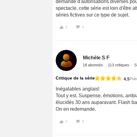
demande d'autorisations diverses pou
spectacle, cette série est loin d'être 
séries fictives sur ce type de sujet.
2
0
Michèle S F
16 abonnés
113 critiques
S
Critique de la série
4,5
Publ
Inégalables anglais!
Tout y est. Suspense, émotions, ambi
élucidés 30 ans auparavant. Flash back 
On en redemande.
1
0