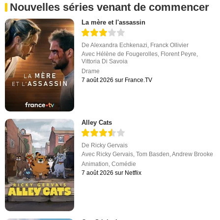
Nouvelles séries venant de commencer
La mère et l'assassin
De
Alexandra Echkenazi
,
Franck Ollivier
Avec
Hélène de Fougerolles
,
Florent Peyre
,
Vittoria Di Savoia
Drame
7 août 2026 sur France.TV
Alley Cats
De
Ricky Gervais
Avec
Ricky Gervais
,
Tom Basden
,
Andrew Brooke
Animation
,
Comédie
7 août 2026 sur Netflix