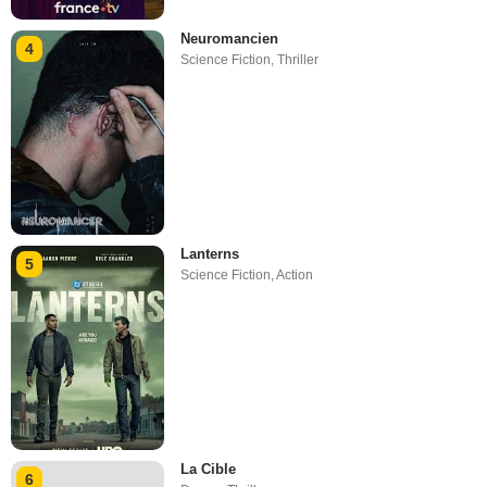
Neuromancien
4
Science Fiction
,
Thriller
Lanterns
5
Science Fiction
,
Action
La Cible
6