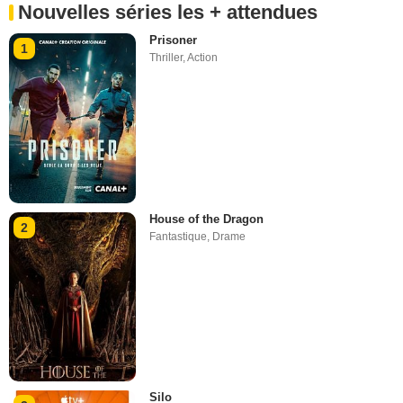
Nouvelles séries les + attendues
Prisoner
1
Thriller
,
Action
House of the Dragon
2
Fantastique
,
Drame
Silo