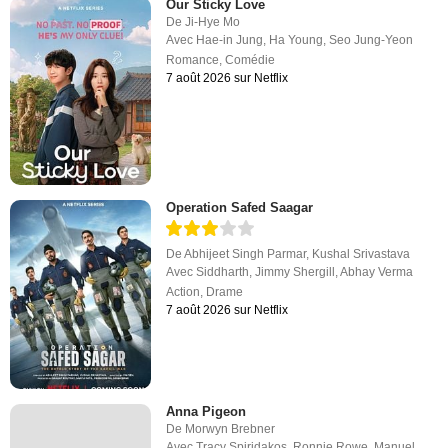
Our Sticky Love
De
Ji-Hye Mo
Avec
Hae-in Jung
,
Ha Young
,
Seo Jung-Yeon
Romance
,
Comédie
7 août 2026 sur Netflix
Operation Safed Saagar
De
Abhijeet Singh Parmar
,
Kushal Srivastava
Avec
Siddharth
,
Jimmy Shergill
,
Abhay Verma
Action
,
Drame
7 août 2026 sur Netflix
Anna Pigeon
De
Morwyn Brebner
Avec
Tracy Spiridakos
,
Ronnie Rowe
,
Manuel