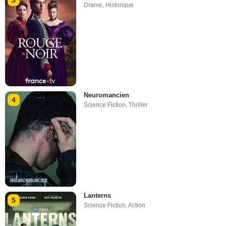
3
Drame
,
Historique
Neuromancien
4
Science Fiction
,
Thriller
Lanterns
5
Science Fiction
,
Action