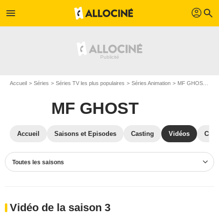
profil
menu
search
Accueil
Séries
Séries TV les plus populaires
Séries Animation
MF GHOST
V
MF GHOST
Accueil
Saisons et Episodes
Casting
Vidéos
Crit
Toutes les saisons
Vidéo de la saison 3