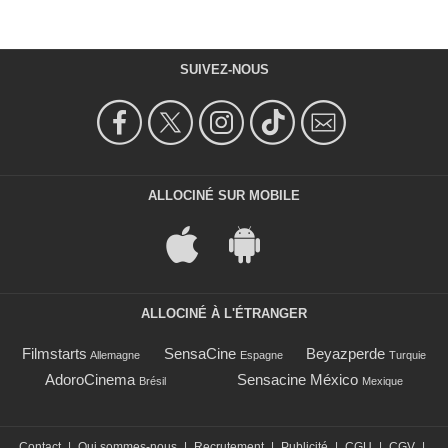
SUIVEZ-NOUS
ALLOCINÉ SUR MOBILE
ALLOCINÉ À L'ÉTRANGER
Filmstarts
SensaCine
Beyazperde
Allemagne
Espagne
Turquie
AdoroCinema
Sensacine México
Brésil
Mexique
Contact
|
Qui sommes-nous
|
Recrutement
|
Publicité
|
CGU
|
CGV
|