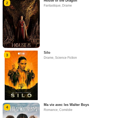
House of the Dragon
2
Fantastique
,
Drame
Silo
3
Drame
,
Science Fiction
Ma vie avec les Walter Boys
4
Romance
,
Comédie