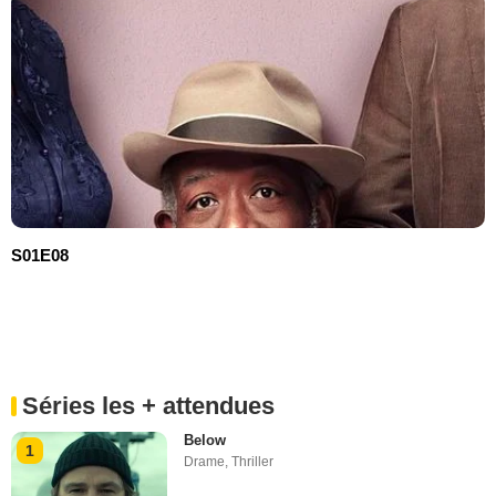
S01E08
Séries les + attendues
Below
1
Drame
,
Thriller