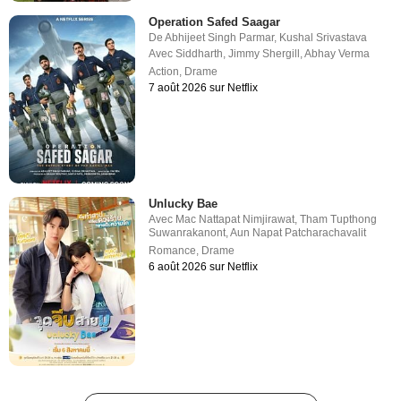
Operation Safed Saagar
De
Abhijeet Singh Parmar
,
Kushal Srivastava
Avec
Siddharth
,
Jimmy Shergill
,
Abhay Verma
Action
,
Drame
7 août 2026 sur Netflix
Unlucky Bae
Avec
Mac Nattapat Nimjirawat
,
Tham Tupthong
Suwanrakanont
,
Aun Napat Patcharachavalit
Romance
,
Drame
6 août 2026 sur Netflix