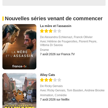
Nouvelles séries venant de commencer
La mère et l'assassin
De
Alexandra Echkenazi
,
Franck Ollivier
Avec
Hélène de Fougerolles
,
Florent Peyre
,
Vittoria Di Savoia
Drame
7 août 2026 sur France.TV
Alley Cats
De
Ricky Gervais
Avec
Ricky Gervais
,
Tom Basden
,
Andrew Brooke
Animation
,
Comédie
7 août 2026 sur Netflix