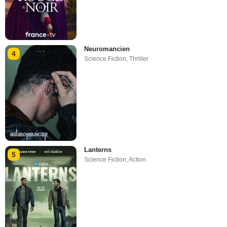
Neuromancien
4
Science Fiction
,
Thriller
Lanterns
5
Science Fiction
,
Action