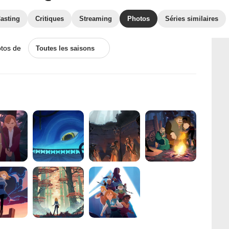
asting
Critiques
Streaming
Photos
Séries similaires
otos de
Toutes les saisons