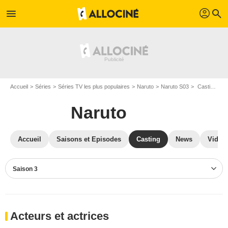
profil
menu
search
Accueil
Séries
Séries TV les plus populaires
Naruto
Naruto S03
Casting Naruto S03
Naruto
Accueil
Saisons et Episodes
Casting
News
Vidéo
Saison 3
Acteurs et actrices