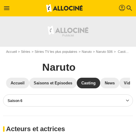
profil
menu
search
Accueil
Séries
Séries TV les plus populaires
Naruto
Naruto S06
Casting Naruto S06
Naruto
Accueil
Saisons et Episodes
Casting
News
Vidéo
Saison 6
Acteurs et actrices